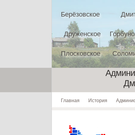
Берёзовское
Дми
Друженское
Горбуно
Плосковское
Соломи
Админи
Дм
Главная
История
Админи