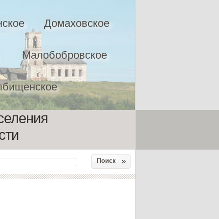
нское
Домаховское
Малобобровское
лбищенское
селения
сти
Поиск