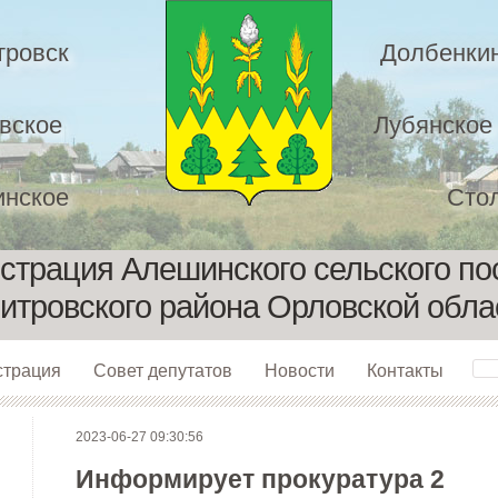
тровск
Долбенки
вское
Лубянское
нское
Сто
страция Алешинского сельского по
итровского района Орловской обла
страция
Совет депутатов
Новости
Контакты
2023-06-27 09:30:56
Информирует прокуратура 2