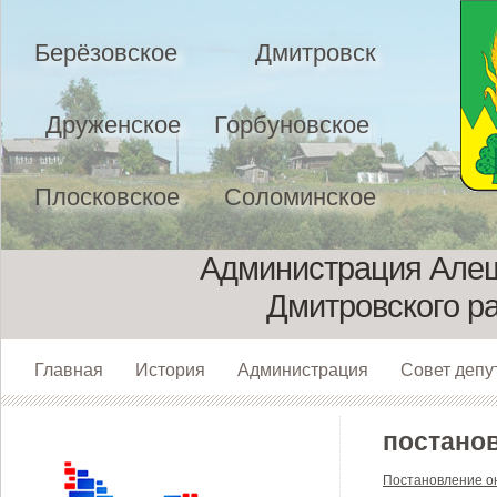
Берёзовское
Дмитровск
Друженское
Горбуновское
Плосковское
Соломинское
Администрация Алеш
Дмитровского р
Главная
История
Администрация
Совет депу
постано
Постановление о